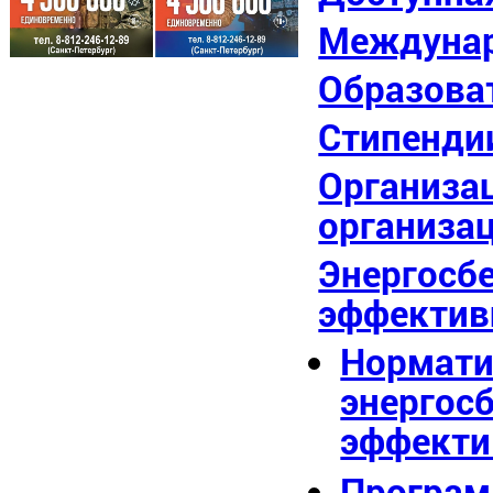
Междунар
Образова
Стипенди
Организа
организа
Энергосб
эффектив
Нормати
энергос
эффекти
Програм