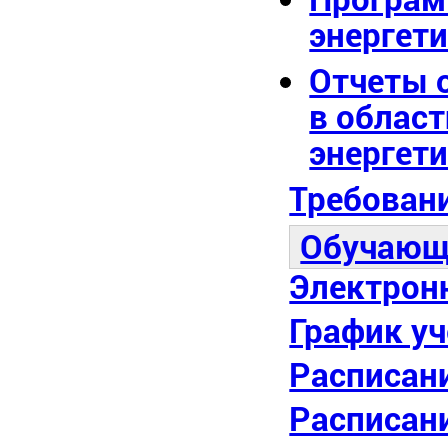
энергет
Отчеты 
в облас
энергет
Требован
Обучающ
Электрон
График уч
Расписан
Расписан