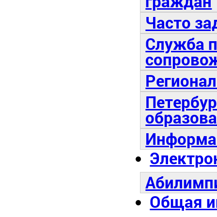
граждан
​Часто з
Служба п
сопрово
Регионал
Петербу
образов
​Информа
Электро
Абилимп
Общая 