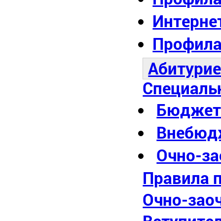
Интерне
Профила
Абитури
Специаль
Бюджет
Внебюд
Очно-за
Правила 
Очно-зао