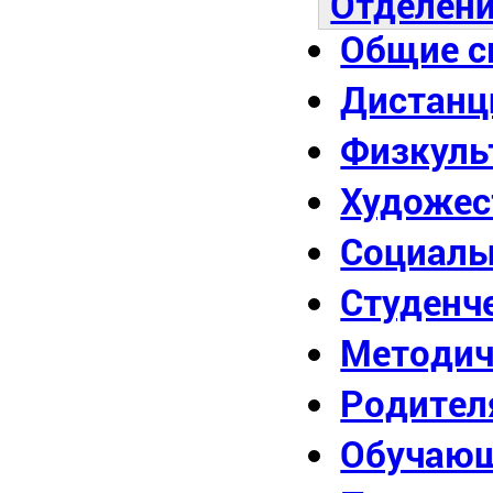
Отделени
Общие с
Дистанц
Физкуль
Художес
Социаль
Студенч
Методич
Родител
Обучаю