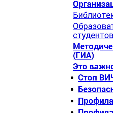
Организа
Библиоте
Образоват
студенто
Методиче
(ГИА)
Это важн
Стоп ВИ
Безопас
Профила
Профила